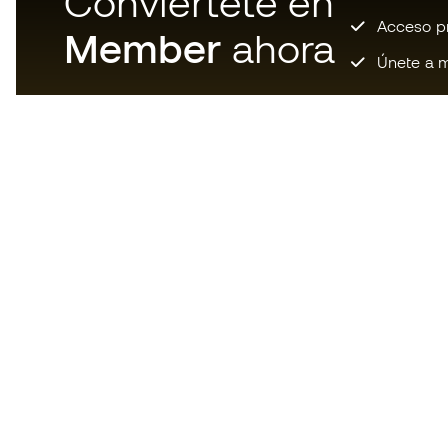
Conviértete en
Acceso pri
Member
ahora
Únete a m
Descarga ahora la app de los
locos por el material de fútbol y
disfruta de compras más
rápidas y cómodas.