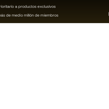
oritario a productos exclusivos
ás de medio millón de miembros
¿Te ayudamos?
Fútbol Emot
Atención al cliente
Comunidad 
Cambios y devoluciones
Trabaja con 
Guía de producto de fútbol
Condiciones 
contratación
Equivalencia de tallas de tacos de
fútbol
Información 
de cookies
Compliance
Política de p
Webs internacionales de Fútbol