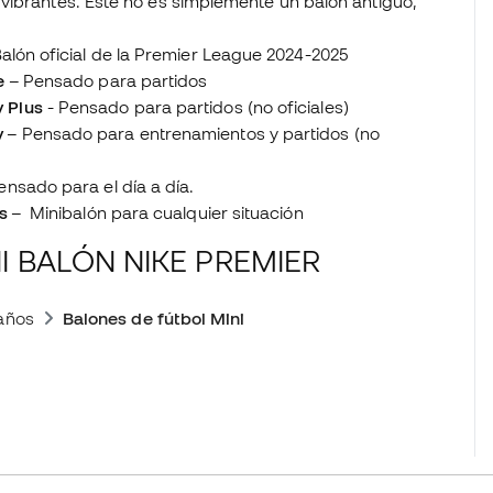
vibrantes. Este no es simplemente un balón antiguo,
alón oficial de la Premier League 2024-2025
e
– P
ensado para partidos
 Plus
-
Pensado para partidos (no oficiales)
y
–
Pensado para entrenamientos y partidos (no
ensado para el día a día.
s
–
Minibalón para cualquier situación
I BALÓN NIKE PREMIER
años
Balones de fútbol Mini