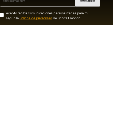
SUSCRIBIR
Acepto recibir comunicaciones personalizadas para mi
según la
Política de privacidad
de Sports Emotion.
ion
#BeTheBest
Member
En Sports Emotion fomentamos una cultura
de vida deportiva orientada a lograr la
nosotros
felicidad completa del deportista, gracias
al ecosistema creado por la
generales de
especialización de cada una de las
marcas que forman parte del grupo.
de compra - Política
Ver todas las tiendas
rivacidad
Basketball Emotion