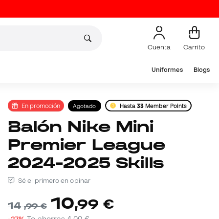
Cuenta
Carrito
Uniformes
Blogs
En promoción
Agotado
Hasta
33
Member Points
Balón Nike Mini
Premier League
2024-2025 Skills
Sé el primero en opinar
10
,
99
€
14
,
99
€
-27%
Te ahorras
4,00 €