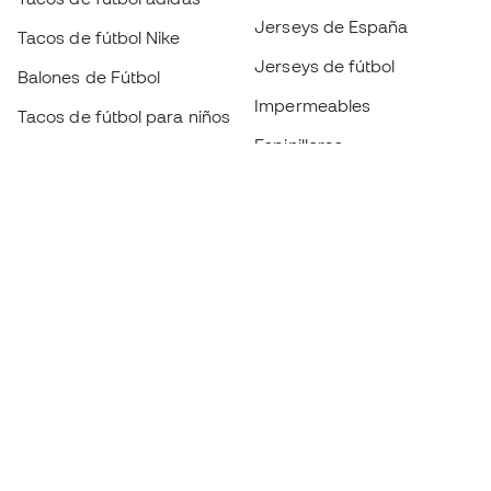
Jerseys de España
Tacos de fútbol Nike
Jerseys de fútbol
Balones de Fútbol
Impermeables
Tacos de fútbol para niños
Espinilleras
Guantes para niños
Ropa de portero
Tenis para niños
Black Friday
Ropa para niños
Conviértete en
Member
ahora
Acumula puntos y ahorra en tus compras
Acceso prioritario a productos exclusivos