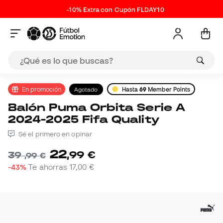
-10% Extra con Cupón FLDAY10
En promoción
Agotado
Hasta
69
Member Points
Balón Puma Orbita Serie A
2024-2025 Fifa Quality
Sé el primero en opinar
22
,
99
€
39
,
99
€
-43%
Te ahorras
17,00 €