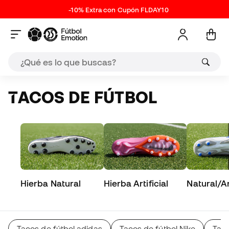
-10% Extra con Cupón FLDAY10
TACOS DE FÚTBOL
Hierba Natural
Hierba Artificial
Natural/Art
Tacos de fútbol adidas
Tacos de fútbol Nike
Tac