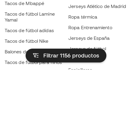
Tacos de Mbappé
Jerseys Atlético de Madrid
Tacos de fútbol Lamine
Ropa térmica
Yamal
Ropa Entrenamiento
Tacos de fútbol adidas
Jerseys de España
Tacos de fútbol Nike
Jerseys de fútbol
Balones de Fútbol
Filtrar 1156
productos
Impermeables
Tacos de fútbol para niños
Espinilleras
Guantes para niños
Ropa de portero
Tenis para niños
Black Friday
Ropa para niños
Conviértete en
Member
ahora