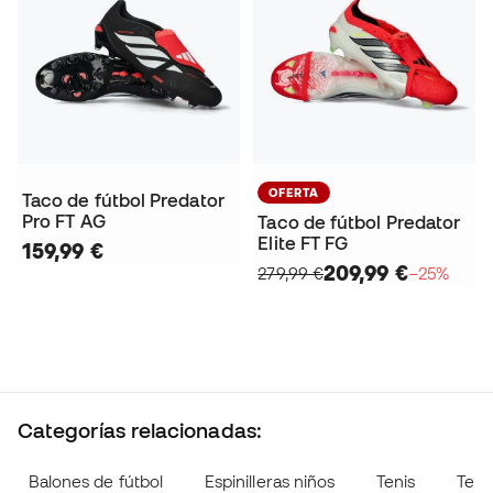
OFERTA
Taco de fútbol Predator
Pro FT AG
Taco de fútbol Predator
Elite FT FG
159,99 €
209,99 €
279,99 €
−25%
Categorías relacionadas:
Balones de fútbol
Espinilleras niños
Tenis
Teni