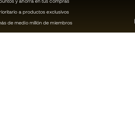
untos y ahorra en tus compras
oritario a productos exclusivos
ás de medio millón de miembros
¿Te ayudamos?
Fútbol Emot
Atención al cliente
Comunidad 
Cambios y devoluciones
Trabaja con 
Guía de producto de fútbol
Condiciones 
contratación
Equivalencia de tallas de tacos de
fútbol
Información 
de cookies
Compliance
Política de p
Webs internacionales de Fútbol