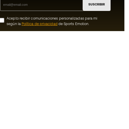
SUSCRIBIR
Acepto recibir comunicaciones personalizadas para mi
según la
Política de privacidad
de Sports Emotion.
ion
#BeTheBest
Member
En Sports Emotion fomentamos una cultura
de vida deportiva orientada a lograr la
nosotros
felicidad completa del deportista, gracias
al ecosistema creado por la
generales de
especialización de cada una de las
marcas que forman parte del grupo.
de compra - Política
Ver todas las tiendas
rivacidad
Basketball Emotion