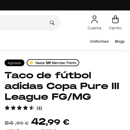
Cuenta
Carrito
Uniformes
Blogs
Agotado
Hasta
129
Member Points
Taco de fútbol
adidas Copa Pure III
League FG/MG
(
4
)
42
,
99
€
84
,
99
€