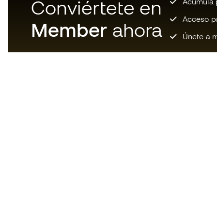
Conviértete en
Acumula p
Acceso pri
Member
ahora
Únete a m
Descarga ahora la app de los
locos por el material de fútbol y
disfruta de compras más
rápidas y cómodas.