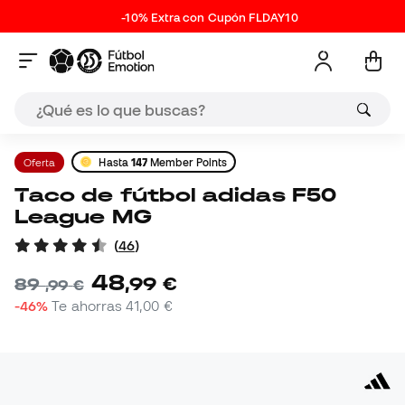
-10% Extra con Cupón FLDAY10
Oferta
Hasta
147
Member Points
Taco de fútbol adidas F50
League MG
(
46
)
48
,
99
€
89
,
99
€
-46%
Te ahorras
41,00 €