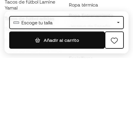
Tacos de fútbol Lamine
Ropa térmica
Yamal
Ropa Entrenamiento
Tacos de fútbol adidas
Escoge tu talla
Jerseys de España
Tacos de fútbol Nike
Jerseys de fútbol
Balones de Fútbol
Añadir al carrito
Impermeables
Tacos de fútbol para niños
Espinilleras
Guantes para niños
Ropa de portero
Tenis para niños
Black Friday
Ropa para niños
Conviértete en
Member
ahora