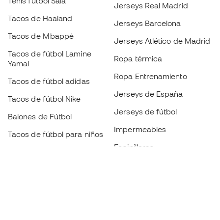
Tenis fútbol Sala
Jerseys Real Madrid
Tacos de Haaland
Jerseys Barcelona
Tacos de Mbappé
Jerseys Atlético de Madrid
Tacos de fútbol Lamine
Ropa térmica
Yamal
Ropa Entrenamiento
Tacos de fútbol adidas
Jerseys de España
Tacos de fútbol Nike
Jerseys de fútbol
Balones de Fútbol
Impermeables
Tacos de fútbol para niños
Espinilleras
Guantes para niños
Ropa de portero
Tenis para niños
Black Friday
Ropa para niños