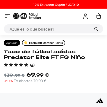
-10% Extra con Cupón FLDAY10
Agotado
Hasta
210
Member Points
Taco de fútbol adidas
Predator Elite FT FG Niño
(
4
)
69
,
99
€
139
,
99
€
-50%
Te ahorras
70,00 €