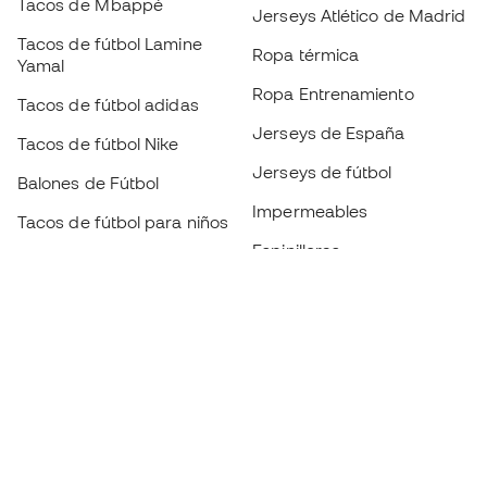
Tacos de Mbappé
Jerseys Atlético de Madrid
Tacos de fútbol Lamine
Ropa térmica
Yamal
Ropa Entrenamiento
Tacos de fútbol adidas
Jerseys de España
Tacos de fútbol Nike
Jerseys de fútbol
Balones de Fútbol
Impermeables
Tacos de fútbol para niños
Espinilleras
Guantes para niños
Ropa de portero
Tenis para niños
Black Friday
Ropa para niños
Conviértete en
Member
ahora