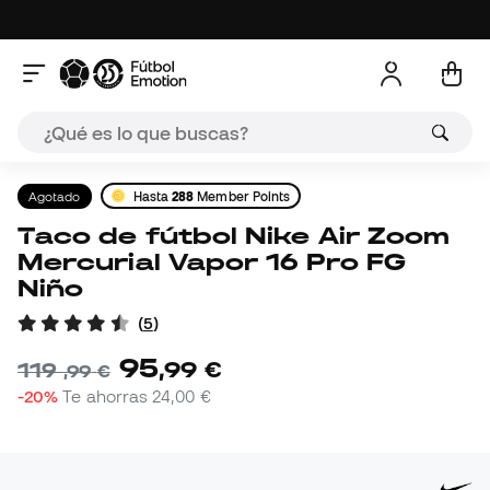
Agotado
Hasta
288
Member Points
Taco de fútbol Nike Air Zoom
Mercurial Vapor 16 Pro FG
Niño
(
5
)
95
,
99
€
119
,
99
€
-20%
Te ahorras
24,00 €