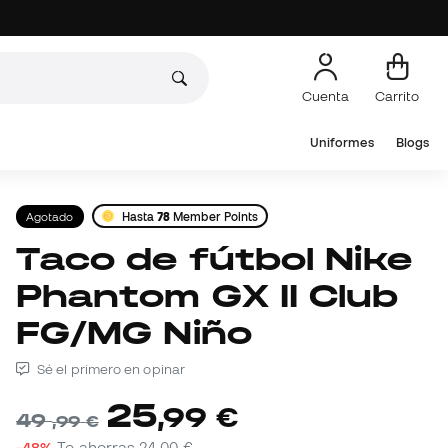
Cuenta
Carrito
Uniformes
Blogs
Agotado
Hasta
78
Member Points
Taco de fútbol Nike
Phantom GX II Club
FG/MG Niño
Sé el primero en opinar
25
,
99
€
49
,
99
€
-48%
Te ahorras
24,00 €