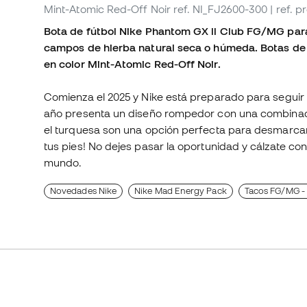
Mint-Atomic Red-Off Noir
ref. NI_FJ2600-300
| ref. 
Bota de fútbol Nike Phantom GX ll Club FG/MG para n
campos de hierba natural seca o húmeda. Botas de 
en color Mint-Atomic Red-Off Noir.
Comienza el 2025 y Nike está preparado para seguir 
año presenta un diseño rompedor con una combinación
el turquesa son una opción perfecta para desmarcar
tus pies! No dejes pasar la oportunidad y cálzate co
mundo.
Novedades Nike
Nike Mad Energy Pack
Tacos FG/MG - 