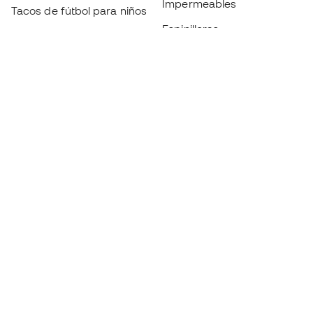
Impermeables
Tacos de fútbol para niños
Espinilleras
Guantes para niños
Ropa de portero
Tenis para niños
Black Friday
Ropa para niños
Conviértete en
Member
ahora
Acumula puntos y ahorra en tus compras
Acceso prioritario a productos exclusivos
Únete a más de medio millón de miembros