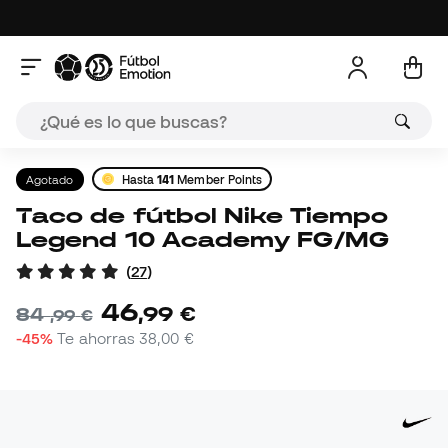
Agotado
Hasta
141
Member Points
Taco de fútbol Nike Tiempo
Legend 10 Academy FG/MG
(
27
)
46
,
99
€
84
,
99
€
-45%
Te ahorras
38,00 €