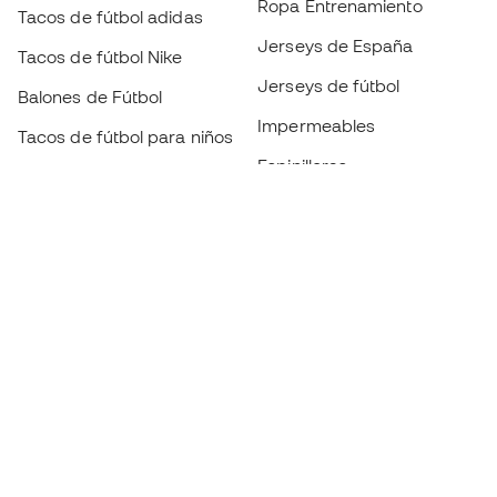
Ropa Entrenamiento
Tacos de fútbol adidas
Jerseys de España
Tacos de fútbol Nike
Jerseys de fútbol
Balones de Fútbol
Impermeables
Tacos de fútbol para niños
Espinilleras
Guantes para niños
Ropa de portero
Tenis para niños
Black Friday
Ropa para niños
Conviértete en
Member
ahora
Acumula puntos y ahorra en tus compras
Acceso prioritario a productos exclusivos