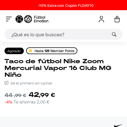
-10% Extra con Cupón FLDAY10
Agotado
Hasta
129
Member Points
Taco de fútbol Nike Zoom
Mercurial Vapor 16 Club MG
Niño
Sé el primero en opinar
42
,
99
€
44
,
99
€
-4%
Te ahorras
2,00 €