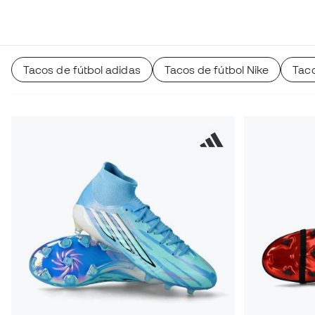
encontrarás todos los tacos
del mercado, desde los fabrica
hasta los nuevos zapatos ultraligeros y sintéticos. Todos e
los tipos de tacos y gamas disponibles.
Tacos de fútbol adidas
Tacos de fútbol Nike
Tac