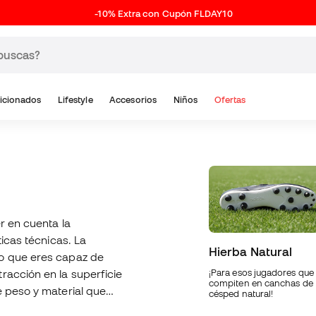
-10% Extra con Cupón FLDAY10
icionados
Lifestyle
Accesorios
Niños
Ofertas
r en cuenta la
ticas técnicas. La
Hierba Natural
lo que eres capaz de
racción en la superficie
¡Para esos jugadores que
compiten en canchas de
e peso y material que
césped natural!
 en nuestra web