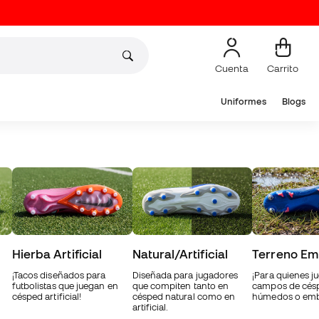
Cuenta
Carrito
Uniformes
Blogs
Hierba Artificial
Natural/Artificial
Terreno Em
¡Tacos diseñados para
Diseñada para jugadores
¡Para quienes j
futbolistas que juegan en
que compiten tanto en
campos de césp
césped artificial!
césped natural como en
húmedos o emb
artificial.