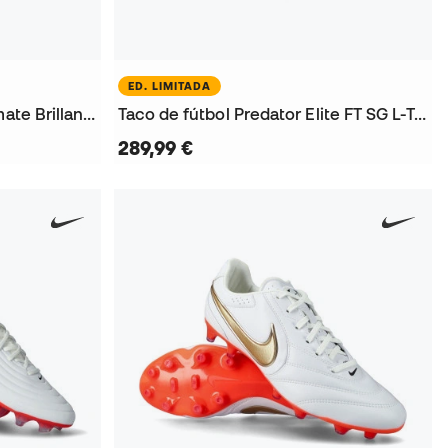
ED. LIMITADA
Taco de fútbol King 20 Ultimate Brillance FG/AG Mujer
Taco de fútbol Predator Elite FT SG L-Tech
289,99 €