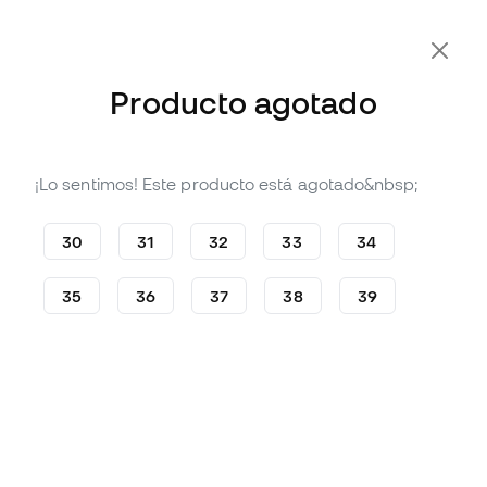
Producto agotado
¡Lo sentimos! Este producto está agotado&nbsp;
Agotado
Hasta
54
Member Points
Taco de fútbol Puma Ultra 6
30
31
32
33
34
Play FG/AG Niño
(
1
)
35
36
37
38
39
17
,
99
€
44
,
99
€
-60%
Te ahorras
27,00 €