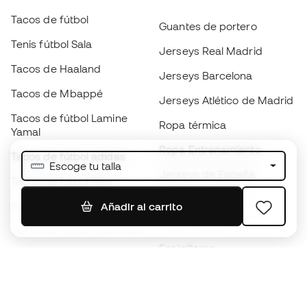
Tacos de fútbol
Guantes de portero
Tenis fútbol Sala
Jerseys Real Madrid
Tacos de Haaland
Jerseys Barcelona
Tacos de Mbappé
Jerseys Atlético de Madrid
Tacos de fútbol Lamine
Ropa térmica
Yamal
Ropa Entrenamiento
Tacos de fútbol adidas
Escoge tu talla
Jerseys de España
Tacos de fútbol Nike
Jerseys de fútbol
Balones de Fútbol
Añadir al carrito
Impermeables
Tacos de fútbol para niños
Espinilleras
Guantes para niños
Ropa de portero
Tenis para niños
Black Friday
Ropa para niños