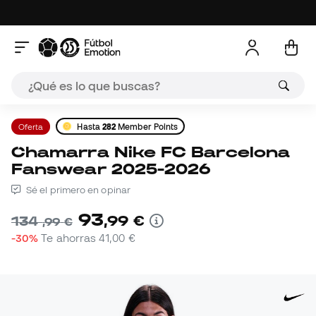
Oferta
Hasta
282
Member Points
Chamarra Nike FC Barcelona
Fanswear 2025-2026
Sé el primero en opinar
93
,
99
€
134
,
99
€
-30%
Te ahorras
41,00 €