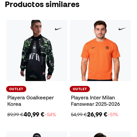
Productos similares
OUTLET
OUTLET
Playera Goalkeeper
Playera Inter Milan
Korea
Fanswear 2025-2026
40,99 €
26,99 €
89,99 €
−54%
54,99 €
−51%