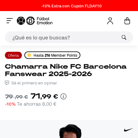
-10% Extra con Cupón FLDAY10
Oferta
Hasta
216
Member Points
Chamarra Nike FC Barcelona
Fanswear 2025-2026
Sé el primero en opinar
71
,
99
€
79
,
99
€
-10%
Te ahorras
8,00 €