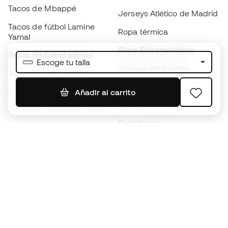
Tacos de Mbappé
Jerseys Atlético de Madrid
Tacos de fútbol Lamine
Ropa térmica
Yamal
Ropa Entrenamiento
Tacos de fútbol adidas
Escoge tu talla
Jerseys de España
Tacos de fútbol Nike
Jerseys de fútbol
Balones de Fútbol
Añadir al carrito
Impermeables
Tacos de fútbol para niños
Espinilleras
Guantes para niños
Ropa de portero
Tenis para niños
Black Friday
Ropa para niños
Conviértete en
Member
ahora