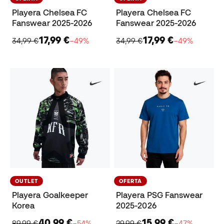
Playera Chelsea FC
Playera Chelsea FC
Fanswear 2025-2026
Fanswear 2025-2026
17,99 €
17,99 €
34,99 €
−49%
34,99 €
−49%
OUTLET
OFERTA
Playera Goalkeeper
Playera PSG Fanswear
Korea
2025-2026
40,99 €
15,99 €
89,99 €
−54%
29,99 €
−47%