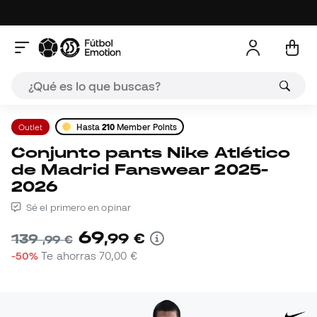
Outlet
Hasta
210
Member Points
Conjunto pants Nike Atlético
de Madrid Fanswear 2025-
2026
Sé el primero en opinar
69
,
99
€
139
,
99
€
-50%
Te ahorras
70,00 €