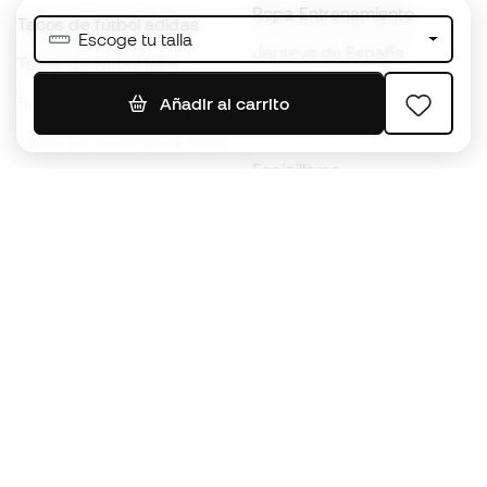
Ropa Entrenamiento
Tacos de fútbol adidas
Escoge tu talla
Jerseys de España
Tacos de fútbol Nike
Jerseys de fútbol
Balones de Fútbol
Añadir al carrito
Impermeables
Tacos de fútbol para niños
Espinilleras
Guantes para niños
Ropa de portero
Tenis para niños
Black Friday
Ropa para niños
Conviértete en
Member
ahora
Acumula puntos y ahorra en tus compras
Acceso prioritario a productos exclusivos