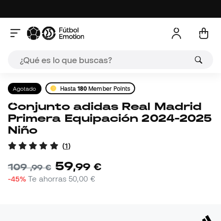
Agotado
Hasta
180
Member Points
Conjunto adidas Real Madrid
Primera Equipación 2024-2025
Niño
(
1
)
59
,
99
€
109
,
99
€
-45%
Te ahorras
50,00 €