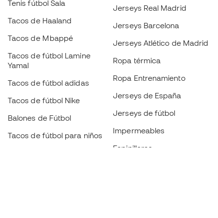
Tenis fútbol Sala
Jerseys Real Madrid
Tacos de Haaland
Jerseys Barcelona
Tacos de Mbappé
Jerseys Atlético de Madrid
Tacos de fútbol Lamine
Ropa térmica
Yamal
Ropa Entrenamiento
Tacos de fútbol adidas
Jerseys de España
Tacos de fútbol Nike
Jerseys de fútbol
Balones de Fútbol
Impermeables
Tacos de fútbol para niños
Espinilleras
Guantes para niños
Ropa de portero
Tenis para niños
Black Friday
Ropa para niños