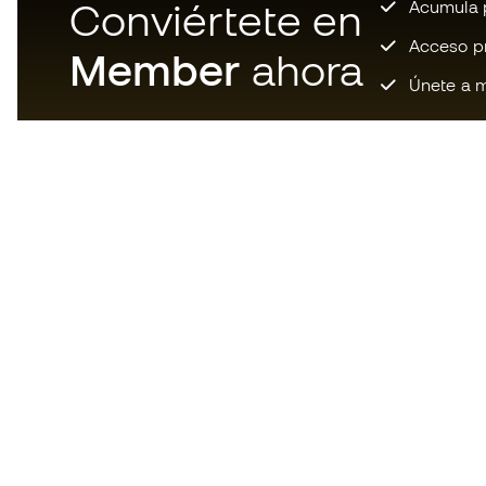
Conviértete en
Acumula p
Acceso pri
Member
ahora
Únete a m
Descarga ahora la app de los
locos por el material de fútbol y
disfruta de compras más
rápidas y cómodas.