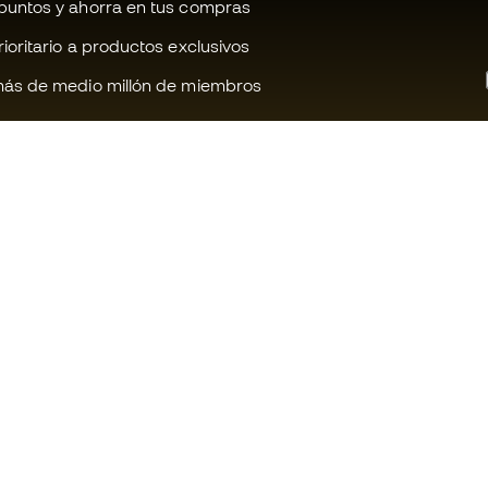
untos y ahorra en tus compras
oritario a productos exclusivos
ás de medio millón de miembros
¿Te ayudamos?
Fútbol Emot
Atención al cliente
Comunidad 
Cambios y devoluciones
Trabaja con 
Guía de producto de fútbol
Condiciones 
contratación
Equivalencia de tallas de tacos de
fútbol
Información 
de cookies
Compliance
Política de p