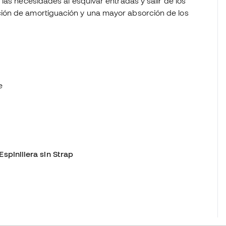
las necesidades al esquivar entradas y salir de los
ión de amortiguación y una mayor absorción de los
e
Espinillera sin Strap