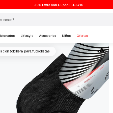
-10% Extra con Cupón FLDAY10
icionados
Lifestyle
Accesorios
Niños
Ofertas
as con tobillera para futbolistas