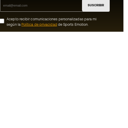
SUSCRIBIR
Acepto recibir comunicaciones personalizadas para mi
según la
Política de privacidad
de Sports Emotion.
ion
#BeTheBest
Member
En Sports Emotion fomentamos una cultura
de vida deportiva orientada a lograr la
nosotros
felicidad completa del deportista, gracias
al ecosistema creado por la
generales de
especialización de cada una de las
marcas que forman parte del grupo.
de compra - Política
Ver todas las tiendas
rivacidad
Basketball Emotion