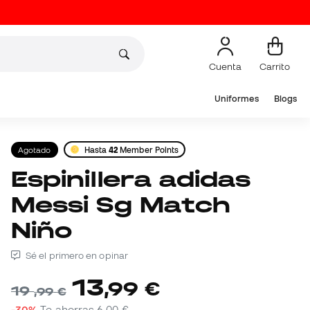
Cuenta
Carrito
Uniformes
Blogs
Agotado
Hasta
42
Member Points
Espinillera adidas
Messi Sg Match
Niño
Sé el primero en opinar
13
,
99
€
19
,
99
€
-30%
Te ahorras
6,00 €