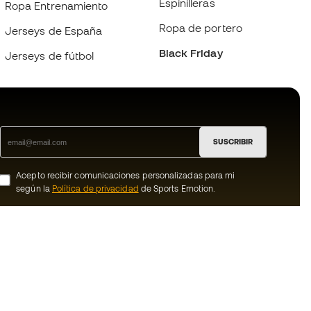
Espinilleras
Ropa Entrenamiento
Ropa de portero
Jerseys de España
Black Friday
Jerseys de fútbol
SUSCRIBIR
Acepto recibir comunicaciones personalizadas para mi
según la
Política de privacidad
de Sports Emotion.
ion
#BeTheBest
Member
En Sports Emotion fomentamos una cultura