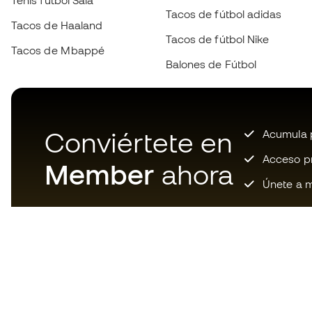
Tenis fútbol Sala
Tacos de fútbol adidas
Tacos de Haaland
Tacos de fútbol Nike
Tacos de Mbappé
Balones de Fútbol
Conviértete en
Acumula p
Acceso pri
Member
ahora
Únete a m
Descarga ahora la app de los
locos por el material de fútbol y