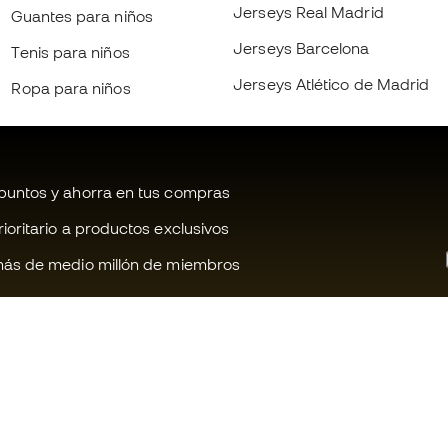
Jerseys Real Madrid
Guantes para niños
Jerseys Barcelona
Tenis para niños
Jerseys Atlético de Madrid
Ropa para niños
untos y ahorra en tus compras
oritario a productos exclusivos
ás de medio millón de miembros
¿Te ayudamos?
Fútbol Emot
Atención al cliente
Comunidad 