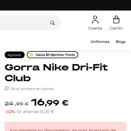
Cuenta
Carrito
Uniformes
Blogs
Agotado
Hasta
51
Member Points
Gorra Nike Dri-Fit
Club
Sé el primero en opinar
16
,
99
€
24
,
99
€
-32%
Te ahorras
8,00 €
Actualmente no disponemos de más inventario de