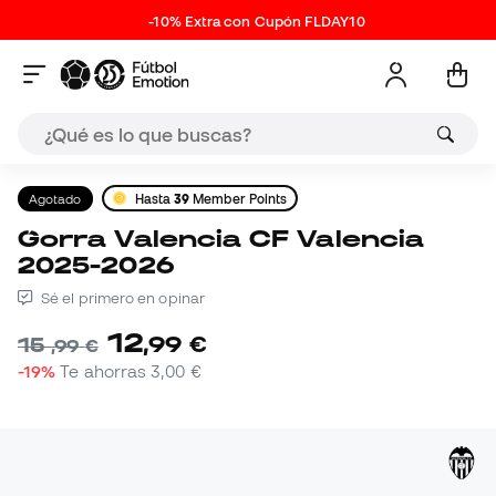
-10% Extra con Cupón FLDAY10
Agotado
Hasta
39
Member Points
Gorra Valencia CF Valencia
2025-2026
Sé el primero en opinar
12
,
99
€
15
,
99
€
-19%
Te ahorras
3,00 €