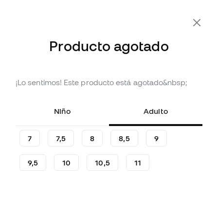
-10% Extra con Cupón FLDAY10
Producto agotado
¡Lo sentimos! Este producto está agotado&nbsp;
Agotado
Hasta
36
Member Points
Guantes adidas Predator
Niño
Adulto
Training Niño
(
2
)
7
7,5
8
8,5
9
11
,
99
€
24
,
99
€
9,5
10
10,5
11
-52%
Te ahorras
13,00 €