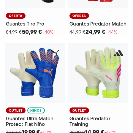
OFERTA
OFERTA
Guantes Tiro Pro
Guantes Predator Match
50,99 €
24,99 €
84,99 €
−40%
44,99 €
−44%
OUTLET
NIÑOS
OUTLET
Guantes Ultra Match
Guantes Predator
Protect Flat Niño
Training
19,99 €
14,99 €
49,99 €
−60%
29,99 €
−50%