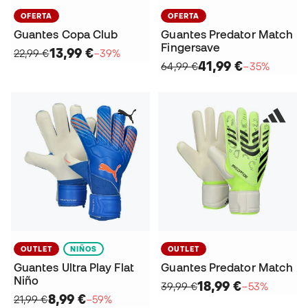
OFERTA
OFERTA
Guantes Copa Club
Guantes Predator Match
Fingersave
13,99 €
22,99 €
−39%
41,99 €
64,99 €
−35%
OUTLET
NIÑOS
OUTLET
Guantes Ultra Play Flat
Guantes Predator Match
Niño
18,99 €
39,99 €
−53%
8,99 €
21,99 €
−59%