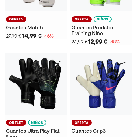
OFERTA
OFERTA
NIÑOS
Guantes Match
Guantes Predator
Training Niño
14,99 €
27,99 €
−46%
12,99 €
24,99 €
−48%
OUTLET
NIÑOS
OFERTA
Guantes Ultra Play Flat
Guantes Grip3
Niño