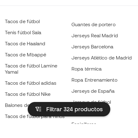
Tacos de fútbol
Guantes de portero
Tenis fútbol Sala
Jerseys Real Madrid
Tacos de Haaland
Jerseys Barcelona
Tacos de Mbappé
Jerseys Atlético de Madrid
Tacos de fútbol Lamine
Ropa térmica
Yamal
Ropa Entrenamiento
Tacos de fútbol adidas
Jerseys de España
Tacos de fútbol Nike
Jerseys de fútbol
Balones de Fútbol
Filtrar 324
productos
Impermeables
Tacos de fútbol para niños
Espinilleras
Guantes para niños
Ropa de portero