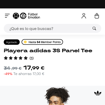
Agotado
Hasta
54
Member Points
Playera adidas 3S Panel Tee
(
1
)
17
,
99
€
34
,
99
€
-49%
Te ahorras
17,00 €