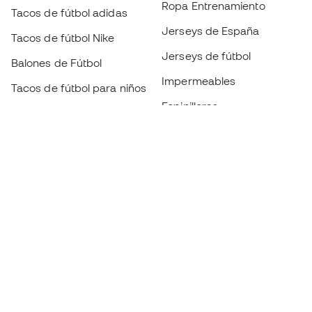
Ropa Entrenamiento
Tacos de fútbol adidas
Jerseys de España
Tacos de fútbol Nike
Jerseys de fútbol
Balones de Fútbol
Impermeables
Tacos de fútbol para niños
Espinilleras
Guantes para niños
Ropa de portero
Tenis para niños
Black Friday
Ropa para niños
Conviértete en
Member
ahora
Acumula puntos y ahorra en tus compras
Acceso prioritario a productos exclusivos