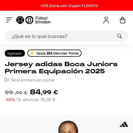
-10% Extra con Cupón FLDAY10
Agotado
Hasta
255
Member Points
Jersey adidas Boca Juniors
Primera Equipación 2025
Sé el primero en opinar
84
,
99
€
99
,
99
€
-15%
Te ahorras
15,00 €