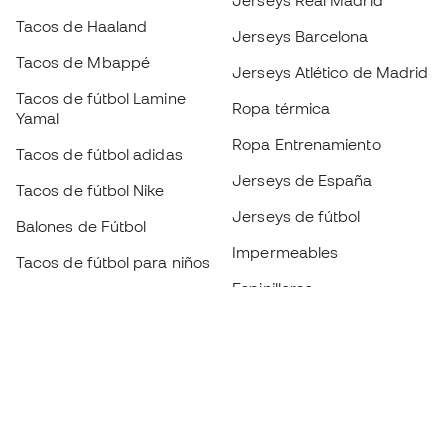
Jerseys Real Madrid
Tacos de Haaland
Jerseys Barcelona
Tacos de Mbappé
Jerseys Atlético de Madrid
Tacos de fútbol Lamine
Ropa térmica
Yamal
Ropa Entrenamiento
Tacos de fútbol adidas
Jerseys de España
Tacos de fútbol Nike
Jerseys de fútbol
Balones de Fútbol
Impermeables
Tacos de fútbol para niños
Espinilleras
Guantes para niños
Ropa de portero
Tenis para niños
Black Friday
Ropa para niños