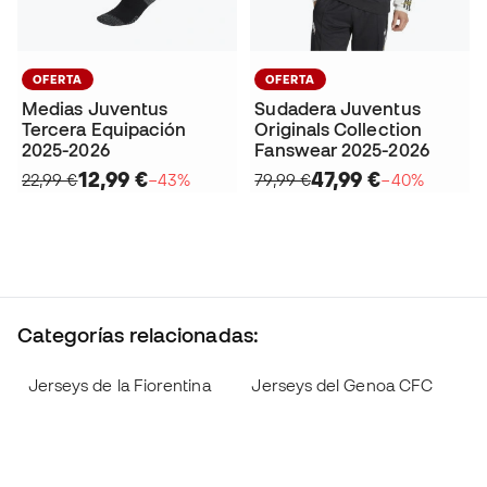
OFERTA
OFERTA
Medias Juventus
Sudadera Juventus
Tercera Equipación
Originals Collection
2025-2026
Fanswear 2025-2026
12,99 €
47,99 €
22,99 €
−43%
79,99 €
−40%
Categorías relacionadas:
Jerseys de la Fiorentina
Jerseys del Genoa CFC
J