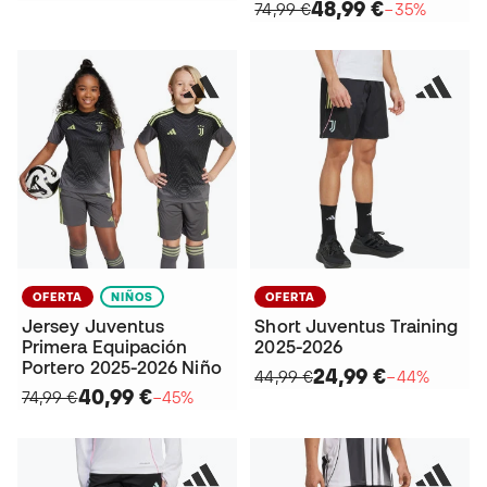
48,99 €
74,99 €
−35%
OFERTA
NIÑOS
OFERTA
Jersey Juventus
Short Juventus Training
Primera Equipación
2025-2026
Portero 2025-2026 Niño
24,99 €
44,99 €
−44%
40,99 €
74,99 €
−45%