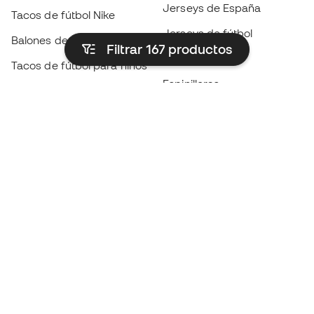
Jerseys de España
Tacos de fútbol Nike
Jerseys de fútbol
Balones de Fútbol
Filtrar 167
productos
Impermeables
Tacos de fútbol para niños
Espinilleras
Guantes para niños
Ropa de portero
Tenis para niños
Black Friday
Ropa para niños
Conviértete en
Member
ahora
Acumula puntos y ahorra en tus compras
Acceso prioritario a productos exclusivos
Únete a más de medio millón de miembros