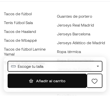
Tacos de fútbol
Guantes de portero
Tenis fútbol Sala
Jerseys Real Madrid
Tacos de Haaland
Jerseys Barcelona
Tacos de Mbappé
Jerseys Atlético de Madrid
Tacos de fútbol Lamine
Ropa térmica
Yamal
Ropa Entrenamiento
Tacos de fútbol adidas
Escoge tu talla
Jerseys de España
Tacos de fútbol Nike
Jerseys de fútbol
Balones de Fútbol
Añadir al carrito
Impermeables
Tacos de fútbol para niños
Espinilleras
Guantes para niños
Ropa de portero
Tenis para niños