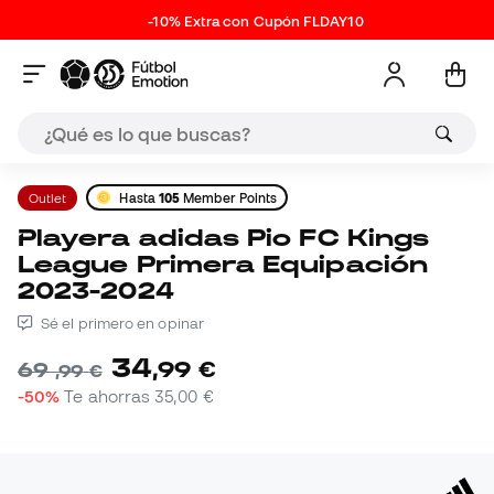
-10% Extra con Cupón FLDAY10
Outlet
Hasta
105
Member Points
Playera adidas Pio FC Kings
League Primera Equipación
2023-2024
Sé el primero en opinar
34
,
99
€
69
,
99
€
-50%
Te ahorras
35,00 €