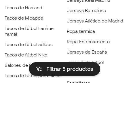
Jerseys Real Madrid
Tacos de Haaland
Jerseys Barcelona
Tacos de Mbappé
Jerseys Atlético de Madrid
Tacos de fútbol Lamine
Ropa térmica
Yamal
Ropa Entrenamiento
Tacos de fútbol adidas
Jerseys de España
Tacos de fútbol Nike
Jerseys de fútbol
Balones de Fútbol
Filtrar 5
productos
Impermeables
Tacos de fútbol para niños
Espinilleras
Guantes para niños
Ropa de portero
Tenis para niños
Black Friday
Ropa para niños