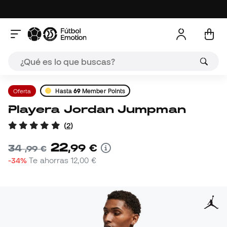
Oferta
Hasta
69
Member Points
Playera Jordan Jumpman
(
2
)
22
,
99
€
34
,
99
€
-34%
Te ahorras
12,00 €