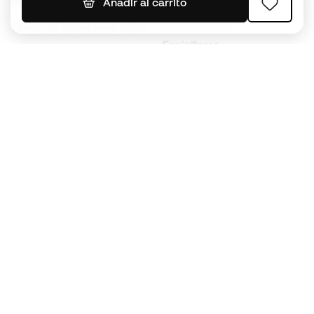
Balones de Fútbol
Añadir al carrito
Impermeables
Tacos de fútbol para niños
Espinilleras
Guantes para niños
Ropa de portero
Tenis para niños
Black Friday
Ropa para niños
Conviértete en
Member
ahora
Acumula puntos y ahorra en tus compras
Acceso prioritario a productos exclusivos
Únete a más de medio millón de miembros