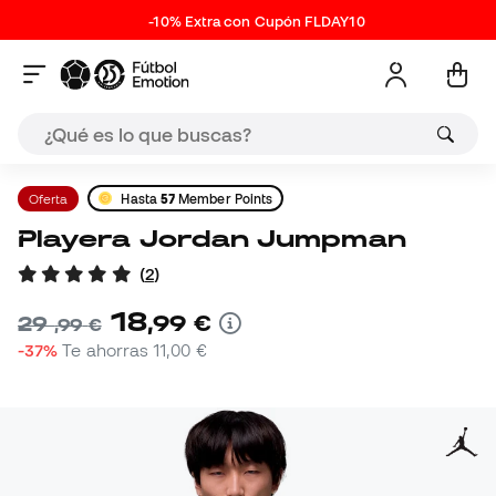
-10% Extra con Cupón FLDAY10
Oferta
Hasta
57
Member Points
Playera Jordan Jumpman
(
2
)
18
,
99
€
29
,
99
€
-37%
Te ahorras
11,00 €