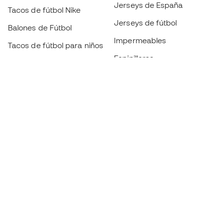
Jerseys de España
Tacos de fútbol Nike
Jerseys de fútbol
Balones de Fútbol
Impermeables
Tacos de fútbol para niños
Espinilleras
Guantes para niños
Ropa de portero
Tenis para niños
Black Friday
Ropa para niños
Conviértete en
Member
ahora
Acumula puntos y ahorra en tus compras
Acceso prioritario a productos exclusivos
Únete a más de medio millón de miembros