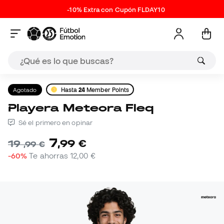
-10% Extra con Cupón FLDAY10
Agotado
Hasta
24
Member Points
Playera Meteora Fleq
Sé el primero en opinar
7
,
99
€
19
,
99
€
-60%
Te ahorras
12,00 €