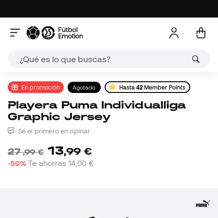
En promoción
Agotado
Hasta
42
Member Points
Playera Puma Individualliga
Graphic Jersey
Sé el primero en opinar
13
,
99
€
27
,
99
€
-50%
Te ahorras
14,00 €