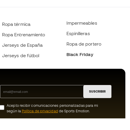
Impermeables
Ropa térmica
Espinilleras
Ropa Entrenamiento
Ropa de portero
Jerseys de España
Black Friday
Jerseys de fútbol
SUSCRIBIR
Acepto recibir comunicaciones personalizadas para mi
según la
Política de privacidad
de Sports Emotion.