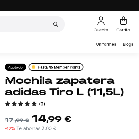
Cuenta
Carrito
Uniformes
Blogs
Agotado
Hasta
45
Member Points
Mochila zapatera
adidas Tiro L (11,5L)
(
3
)
14
,
99
€
17
,
99
€
-17%
Te ahorras
3,00 €