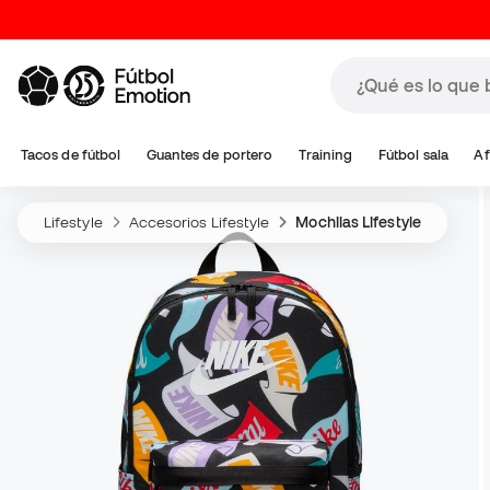
Tacos de fútbol
Guantes de portero
Training
Fútbol sala
Af
Lifestyle
Accesorios Lifestyle
Mochilas Lifestyle