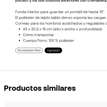
portátil y los dos bolsillos exteriores con cremallera
Funda interior para guardar un portátil de hasta 15".
El poliéster de tejido tejido denso soporta las carg
Correas para los hombros acolchados y regulables 
43 x 30,5 x 15 cm (alto x ancho x profundidad)
Cómo transportar
Cuerpo/forro: 100 % poliéster
Novedades Nike
Agotado
Productos similares