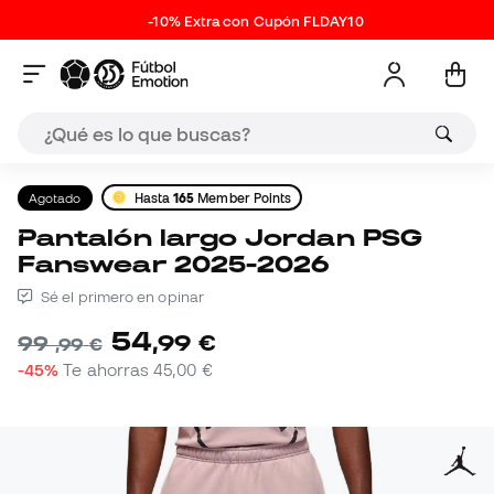
-10% Extra con Cupón FLDAY10
Agotado
Hasta
165
Member Points
Pantalón largo Jordan PSG
Fanswear 2025-2026
Sé el primero en opinar
54
,
99
€
99
,
99
€
-45%
Te ahorras
45,00 €