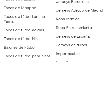
Jerseys Barcelona
Tacos de Mbappé
Jerseys Atlético de Madrid
Tacos de fútbol Lamine
Ropa térmica
Yamal
Ropa Entrenamiento
Tacos de fútbol adidas
Jerseys de España
Tacos de fútbol Nike
Jerseys de fútbol
Balones de Fútbol
Impermeables
Tacos de fútbol para niños
Espinilleras
Guantes para niños
Ropa de portero
Tenis para niños
Black Friday
Ropa para niños
Conviértete en