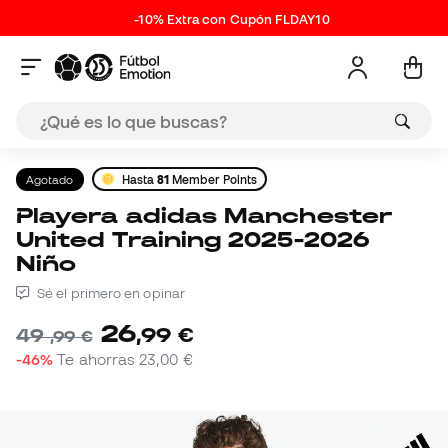
-10% Extra con Cupón FLDAY10
Agotado
Hasta
81
Member Points
Playera adidas Manchester
United Training 2025-2026
Niño
Sé el primero en opinar
26
,
99
€
49
,
99
€
-46%
Te ahorras
23,00 €