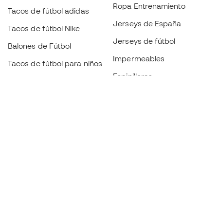
Ropa Entrenamiento
Tacos de fútbol adidas
Jerseys de España
Tacos de fútbol Nike
Jerseys de fútbol
Balones de Fútbol
Impermeables
Tacos de fútbol para niños
Espinilleras
Guantes para niños
Ropa de portero
Tenis para niños
Black Friday
Ropa para niños
Conviértete en
Member
ahora
Acumula puntos y ahorra en tus compras
Acceso prioritario a productos exclusivos