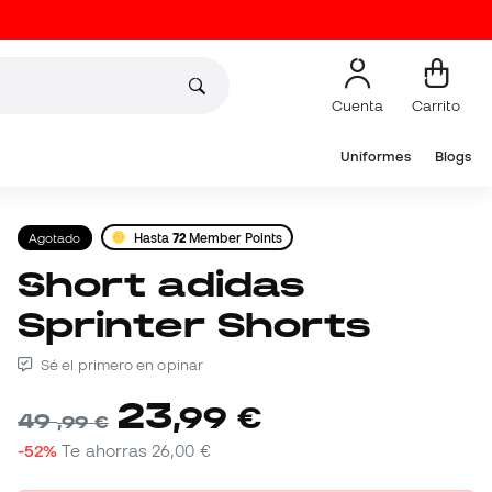
Cuenta
Carrito
Uniformes
Blogs
Agotado
Hasta
72
Member Points
Short adidas
Sprinter Shorts
Sé el primero en opinar
23
,
99
€
49
,
99
€
-52%
Te ahorras
26,00 €