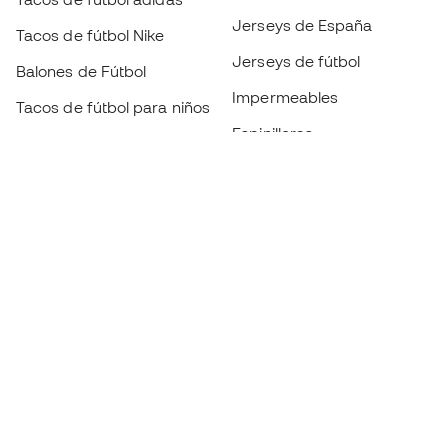
Jerseys de España
Tacos de fútbol Nike
Jerseys de fútbol
Balones de Fútbol
Impermeables
Tacos de fútbol para niños
Espinilleras
Guantes para niños
Ropa de portero
Tenis para niños
Black Friday
Ropa para niños
Conviértete en
Member
ahora
Acumula puntos y ahorra en tus compras
Acceso prioritario a productos exclusivos