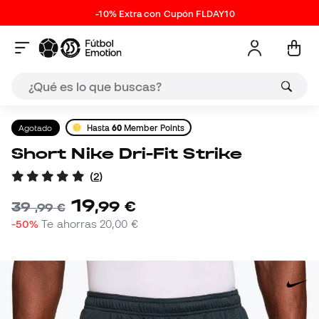
-10% Extra con Cupón FLDAY10
Agotado
Hasta
60
Member Points
Short Nike Dri-Fit Strike
(
2
)
19
,
99
€
39
,
99
€
-50%
Te ahorras
20,00 €