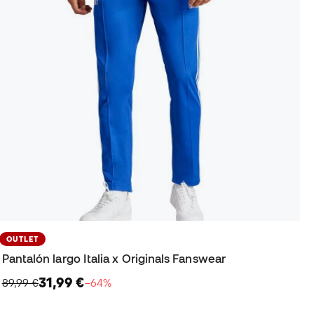
OUTLET
Pantalón largo Italia x Originals Fanswear
31,99 €
89,99 €
−64%