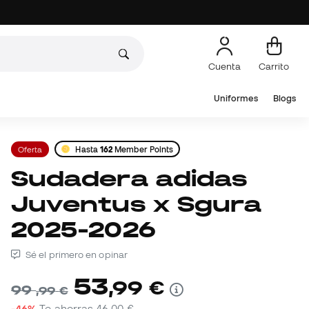
Cuenta
Carrito
Uniformes
Blogs
Oferta
Hasta
162
Member Points
Sudadera adidas
Juventus x Sgura
2025-2026
Sé el primero en opinar
53
,
99
€
99
,
99
€
-46%
Te ahorras
46,00 €