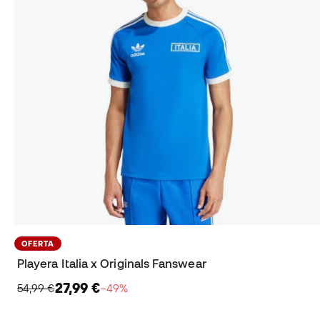
OFERTA
Playera Italia x Originals Fanswear
27,99 €
54,99 €
−49%