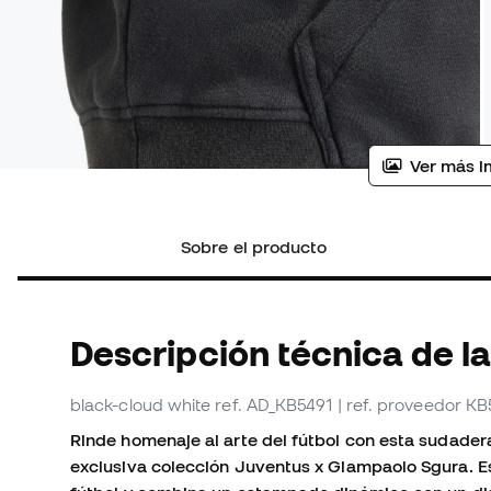
Ver más i
Sobre el producto
Descripción técnica de l
black-cloud white
ref. AD_KB5491
| ref. proveedor KB
Rinde homenaje al arte del fútbol con esta sudade
exclusiva colección Juventus x Giampaolo Sgura. Es