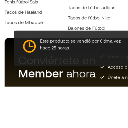
Tenis fútbol Sala
Tacos de fútbol adidas
Tacos de Haaland
Tacos de fútbol Nike
Tacos de Mbappé
Balones de Fútbol
Este producto se vendió por última vez
hace 25 horas
Conviértete en
Acumula p
Acceso pri
Member
ahora
Únete a m
Descarga ahora la app de los
locos por el material de fútbol y