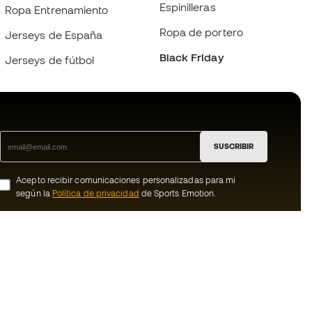
Espinilleras
Ropa Entrenamiento
Ropa de portero
Jerseys de España
Black Friday
Jerseys de fútbol
SUSCRIBIR
Acepto recibir comunicaciones personalizadas para mi
según la
Política de privacidad
de Sports Emotion.
ion
#BeTheBest
Member
En Sports Emotion fomentamos una cultura