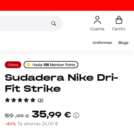
Cuenta
Carrito
Uniformes
Blogs
Oferta
Hasta
108
Member Points
Sudadera Nike Dri-
Fit Strike
(
3
)
35
,
99
€
59
,
99
€
-40%
Te ahorras
24,00 €