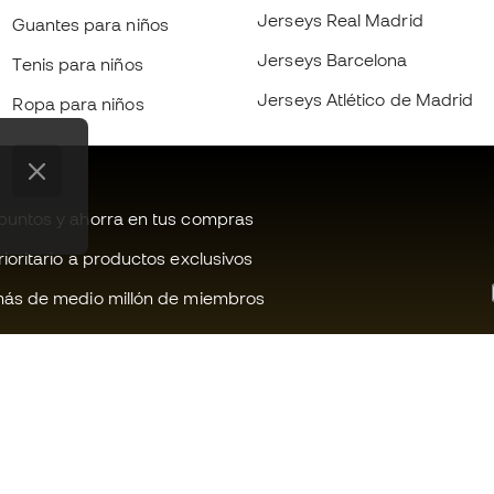
Jerseys Real Madrid
Guantes para niños
Jerseys Barcelona
Tenis para niños
Jerseys Atlético de Madrid
Ropa para niños
untos y ahorra en tus compras
oritario a productos exclusivos
ás de medio millón de miembros
¿Te ayudamos?
Fútbol Emot
Atención al cliente
Comunidad 