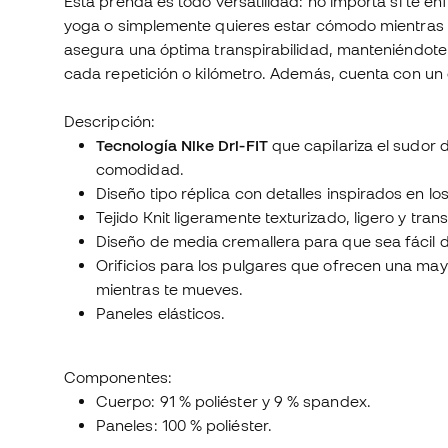
Esta prenda es todo versatilidad: no importa si te en
yoga o simplemente quieres estar cómodo mientras cor
asegura una óptima transpirabilidad, manteniéndote
cada repetición o kilómetro. Además, cuenta con un 
Descripción:
Tecnología Nike Dri-FIT
que capilariza el sudor d
comodidad.
Diseño tipo réplica con detalles inspirados en lo
Tejido Knit ligeramente texturizado, ligero y trans
Diseño de media cremallera para que sea fácil d
Orificios para los pulgares que ofrecen una may
mientras te mueves.
Paneles elásticos.
Componentes:
Cuerpo: 91 % poliéster y 9 % spandex.
Paneles: 100 % poliéster.