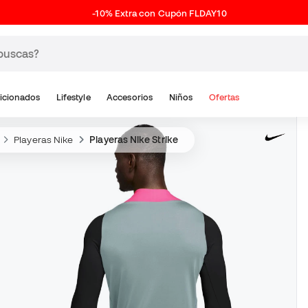
-10% Extra con Cupón FLDAY10
icionados
Lifestyle
Accesorios
Niños
Ofertas
Playeras Nike
Playeras Nike Strike