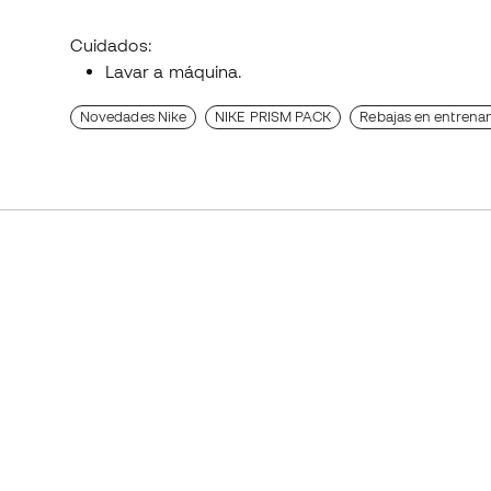
Cuidados:
Lavar a máquina.
Novedades Nike
NIKE PRISM PACK
Rebajas en entrena