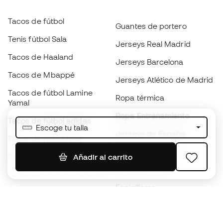
Tacos de fútbol
Guantes de portero
Tenis fútbol Sala
Jerseys Real Madrid
Tacos de Haaland
Jerseys Barcelona
Tacos de Mbappé
Jerseys Atlético de Madrid
Tacos de fútbol Lamine
Ropa térmica
Yamal
Ropa Entrenamiento
Tacos de fútbol adidas
Escoge tu talla
Jerseys de España
Tacos de fútbol Nike
Jerseys de fútbol
Balones de Fútbol
Añadir al carrito
Impermeables
Tacos de fútbol para niños
Espinilleras
Guantes para niños
Ropa de portero
Tenis para niños