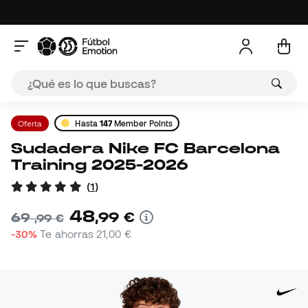
Oferta
Hasta
147
Member Points
Sudadera Nike FC Barcelona
Training 2025-2026
(
1
)
48
,
99
€
69
,
99
€
-30%
Te ahorras
21,00 €