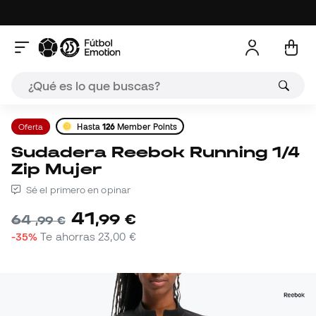
Oferta
Hasta
126
Member Points
Sudadera Reebok Running 1/4
Zip Mujer
Sé el primero en opinar
41
,
99
€
64
,
99
€
-35%
Te ahorras
23,00 €