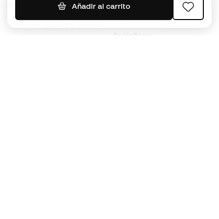
Jerseys de fútbol
Balones de Fútbol
Añadir al carrito
Impermeables
Tacos de fútbol para niños
Espinilleras
Guantes para niños
Ropa de portero
Tenis para niños
Black Friday
Ropa para niños
Conviértete en
Member
ahora
Acumula puntos y ahorra en tus compras
Acceso prioritario a productos exclusivos
Únete a más de medio millón de miembros