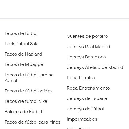
Tacos de Haaland
Jerseys Barcelona
Tacos de Mbappé
Jerseys Atlético de Madrid
Tacos de fútbol Lamine
Ropa térmica
Yamal
Ropa Entrenamiento
Tacos de fútbol adidas
Jerseys de España
Tacos de fútbol Nike
Jerseys de fútbol
Balones de Fútbol
Impermeables
Tacos de fútbol para niños
Espinilleras
Guantes para niños
Ropa de portero
Tenis para niños
Escoge tu talla
Black Friday
Ropa para niños
Añadir al carrito
Conviértete en