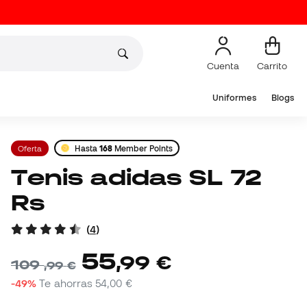
Cuenta
Carrito
Uniformes
Blogs
Oferta
Hasta
168
Member Points
Tenis adidas SL 72
Rs
(
4
)
55
,
99
€
109
,
99
€
-49%
Te ahorras
54,00 €