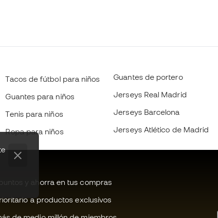
Guantes de portero
Tacos de fútbol para niños
Jerseys Real Madrid
Guantes para niños
Jerseys Barcelona
Tenis para niños
Jerseys Atlético de Madrid
Ropa para niños
te
untos y ahorra en tus compras
oritario a productos exclusivos
ás de medio millón de miembros