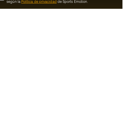
según la
Política de privacidad
de Sports Emotion.
ion
#BeTheBest
Member
En Sports Emotion fomentamos una cultura
de vida deportiva orientada a lograr la
nosotros
felicidad completa del deportista, gracias
al ecosistema creado por la
generales de
especialización de cada una de las
marcas que forman parte del grupo.
de compra - Política
Ver todas las tiendas
rivacidad
Basketball Emotion
Running Emotion