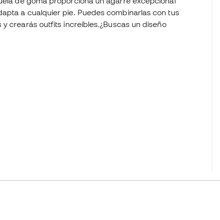
 suela de goma proporciona un agarre excepcional
dapta a cualquier pie. Puedes combinarlas con tus
y crearás outfits increíbles.¿Buscas un diseño