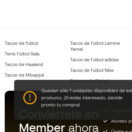
Tacos de fútbol
Tacos de fútbol Lamine
Yamal
Tenis fútbol Sala
Tacos de fútbol adidas
Tacos de Haaland
Tacos de fútbol Nike
Tacos de Mbappé
Balones de Fútbol
Quedan sólo 1 unidades disponibles de es
producto.
¡Si estás interesado, decide
pronto tu compra!
Conviértete en
Acumula p
Acceso pri
Member
ahora
Únete a m