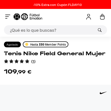
-10% Extra con Cupón FLDAY10
Agotado
Hasta
330
Member Points
Tenis Nike Field General Mujer
(
1
)
109
,
99
€