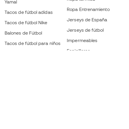
Yamal
Ropa Entrenamiento
Tacos de fútbol adidas
Jerseys de España
Tacos de fútbol Nike
Jerseys de fútbol
Balones de Fútbol
Impermeables
Tacos de fútbol para niños
Espinilleras
Guantes para niños
Ropa de portero
Tenis para niños
Black Friday
Ropa para niños
Conviértete en
Member
ahora
Acumula puntos y ahorra en tus compras