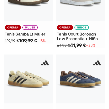
OFERTA
MUJER
OFERTA
NIÑOS
Tenis Samba Lt Mujer
Tenis Court Borough
Low Esseential+ Niño
109,99 €
129,99 €
−15%
41,99 €
64,99 €
−35%