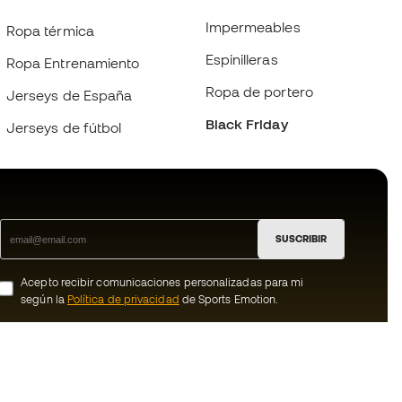
Impermeables
Ropa térmica
Espinilleras
Ropa Entrenamiento
Ropa de portero
Jerseys de España
Black Friday
Jerseys de fútbol
SUSCRIBIR
Acepto recibir comunicaciones personalizadas para mi
según la
Política de privacidad
de Sports Emotion.