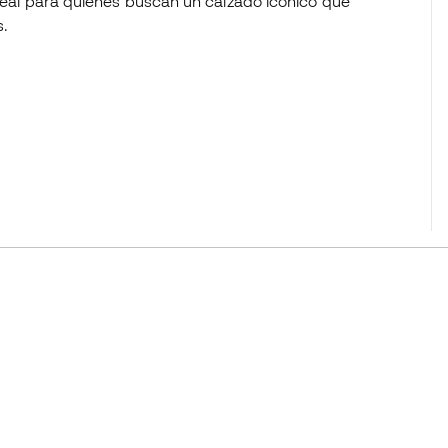
Ideal para quienes buscan un calzado icónico que
s.