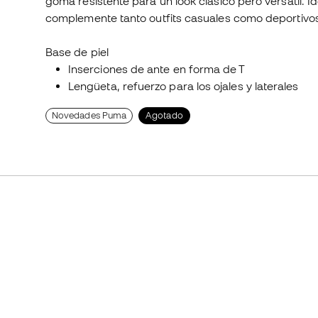
goma resistente para un look clásico pero versátil. 
complemente tanto outfits casuales como deportivo
Base de piel
Inserciones de ante en forma de T
Lengüeta, refuerzo para los ojales y laterales
Novedades Puma
Agotado