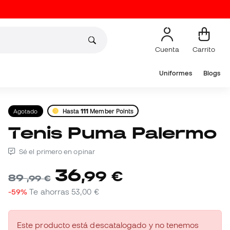
Cuenta
Carrito
Uniformes
Blogs
Agotado
Hasta
111
Member Points
Tenis Puma Palermo
Sé el primero en opinar
36
,
99
€
89
,
99
€
-59%
Te ahorras
53,00 €
Este producto está descatalogado y no tenemos