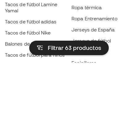
Tacos de fútbol Lamine
Ropa térmica
Yamal
Ropa Entrenamiento
Tacos de fútbol adidas
Jerseys de España
Tacos de fútbol Nike
Jerseys de fútbol
Balones de Fútbol
Filtrar 63
productos
Impermeables
Tacos de fútbol para niños
Espinilleras
Guantes para niños
Ropa de portero
Tenis para niños
Black Friday
Ropa para niños
Conviértete en
Member
ahora