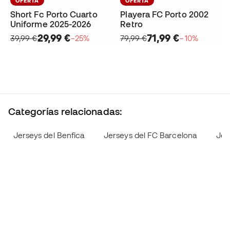
OFERTA
OFERTA
Short Fc Porto Cuarto
Playera FC Porto 2002
Uniforme 2025-2026
Retro
29,99 €
71,99 €
39,99 €
−25%
79,99 €
−10%
Categorías relacionadas:
Jerseys del Benfica
Jerseys del FC Barcelona
Jer