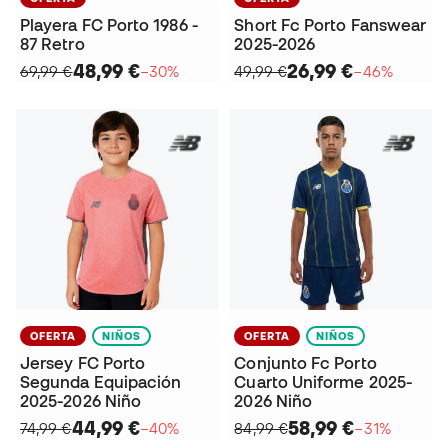
Playera FC Porto 1986 -
Short Fc Porto Fanswear
87 Retro
2025-2026
48,99 €
26,99 €
69,99 €
−30%
49,99 €
−46%
OFERTA
NIÑOS
OFERTA
NIÑOS
Jersey FC Porto
Conjunto Fc Porto
Segunda Equipación
Cuarto Uniforme 2025-
2025-2026 Niño
2026 Niño
44,99 €
58,99 €
74,99 €
−40%
84,99 €
−31%