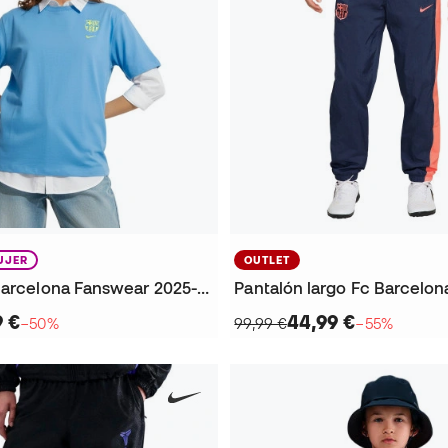
UJER
OUTLET
Playera FC Barcelona Fanswear 2025-2026 Mujer
9 €
44,99 €
−50%
99,99 €
−55%