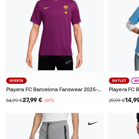
OFERTA
OUTLET
M
Playera FC Barcelona Fanswear 2025-2026
27,99 €
14,9
54,99 €
−49%
29,99 €