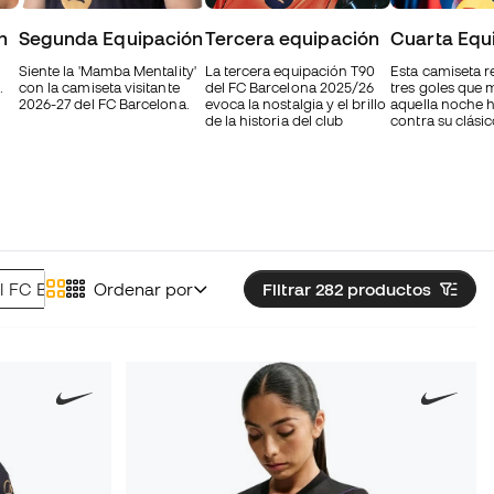
n
Segunda Equipación
Tercera equipación
Cuarta Equ
Siente la 'Mamba Mentality'
La tercera equipación T90
Esta camiseta re
.
con la camiseta visitante
del FC Barcelona 2025/26
tres goles que
2026-27 del FC Barcelona.
evoca la nostalgia y el brillo
aquella noche h
de la historia del club
contra su clásic
l FC Barcelona
Ordenar por
Sudaderas oficiales del FC Barcelona
Filtrar 282
productos