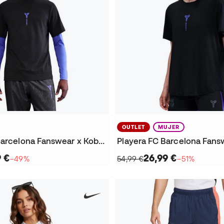
OUTLET
MUJER
Playera FC Barcelona Fanswear x Kobe 2025-2026
9 €
26,99 €
−49%
54,99 €
−51%