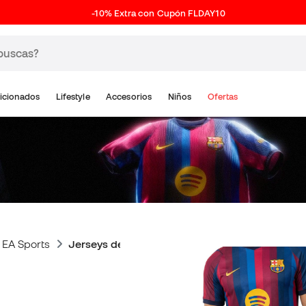
-10% Extra con Cupón FLDAY10
icionados
Lifestyle
Accesorios
Niños
Ofertas
 EA Sports
Jerseys del FC Barcelona