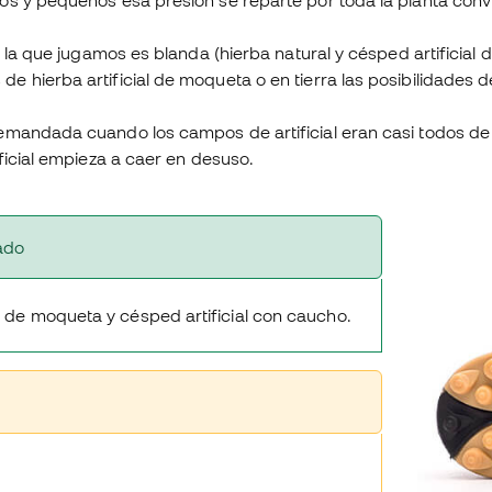
s y pequeños esa presión se reparte por toda la planta convi
e la que jugamos es blanda (hierba natural y césped artificial
 hierba artificial de moqueta o en tierra las posibilidades d
emandada cuando los campos de artificial eran casi todos de
ficial empieza a caer en desuso.
ado
l de moqueta y césped artificial con caucho.