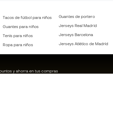
Guantes de portero
Tacos de fútbol para niños
Jerseys Real Madrid
Guantes para niños
Jerseys Barcelona
Tenis para niños
Jerseys Atlético de Madrid
Ropa para niños
untos y ahorra en tus compras
oritario a productos exclusivos
ás de medio millón de miembros