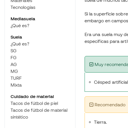
suela de muchos taco
Materiales
Tecnologías
Si la superficie sobr
Mediasuela
embargo en campos de
¿Qué es?
Era una suela muy d
Suela
específicas para arti
¿Qué es?
SG
FG
AG
Muy recomend
MG
TURF
Césped artificia
Mixta
Cuidado de material
Tacos de fútbol de piel
Recomendado
Tacos de fútbol de material
sintético
Tierra.