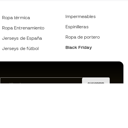
Impermeables
Ropa térmica
Espinilleras
Ropa Entrenamiento
Ropa de portero
Jerseys de España
Black Friday
Jerseys de fútbol
SUSCRIBIR
Acepto recibir comunicaciones personalizadas para mi
según la
Política de privacidad
de Sports Emotion.