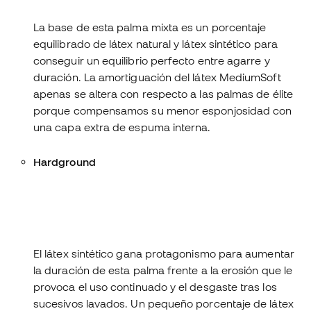
La base de esta palma mixta es un porcentaje
equilibrado de látex natural y látex sintético para
conseguir un equilibrio perfecto entre agarre y
duración. La amortiguación del látex MediumSoft
apenas se altera con respecto a las palmas de élite
porque compensamos su menor esponjosidad con
una capa extra de espuma interna.
Hardground
8
Adherencia en seco
9
Adherencia en mojado
9
Amortiguación
5
Resistencia a la abrasión
El látex sintético gana protagonismo para aumentar
la duración de esta palma frente a la erosión que le
provoca el uso continuado y el desgaste tras los
sucesivos lavados. Un pequeño porcentaje de látex