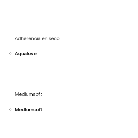
9
Adherencia en seco
8
Adherencia en mojado
8
Amortiguación
6
Resistencia a la abrasión
Adherencia en seco
Aqualove
8
Adherencia en seco
9
Adherencia en mojado
9
Amortiguación
5
Resistencia a la abrasión
Mediumsoft
Mediumsoft
8
Adherencia en seco
9
Adherencia en mojado
9
Amortiguación
5
Resistencia a la abrasión